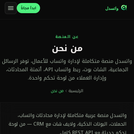
menu
ابدأ مجاناً
واتسدل
عن المنصة
من نحن
واتسدل منصة متكاملة لإدارة واتساب للأعمال، توفر الرسائل
الجماعية، الشات بوت، ربط واتساب API، أتمتة المحادثات،
وإدارة العملاء من لوحة تحكم واحدة.
الرئيسية
من نحن
chevron_left
واتسدل منصة عربية متكاملة لإدارة محادثات واتساب،
الحملات، البوتات الذكية، ولايف شات مع CRM — من لوحة
تحكم حديثة مع REST API كامل.