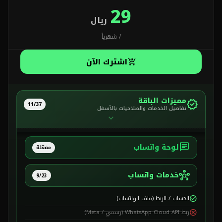
29
ريال
/ شهرياً
اشترك الآن
shopping_cart_checkout
مميزات الباقة
verified
11/37
تفاصيل الخدمات والصلاحيات بالأسفل
expand_more
لوحة واتساب
chat
مفعّلة
خدمات واتساب
hub
9/23
الحساب / الربط (ملف الواتساب)
check_circle
ربط WhatsApp Cloud API (رسمي / Meta)
cancel