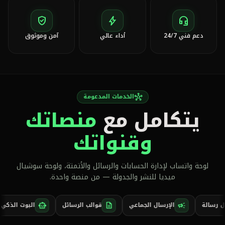
verified_user
bolt
headset_mic
دعم فني 24/7
أداء عالي
آمن وموثوق
الخدمات المدعومة
hub
يتكامل مع
منصاتك
وقنواتك
لوحة واتساب لإدارة الحسابات والرسائل والأتمتة، ولوحة سوشيال
ميديا للنشر والجدولة — من منصة واحدة.
إرسال رسالة
الإرسال الجماعي
قوالب الرسائل
art_toy
description
campaign
mark_chat_read