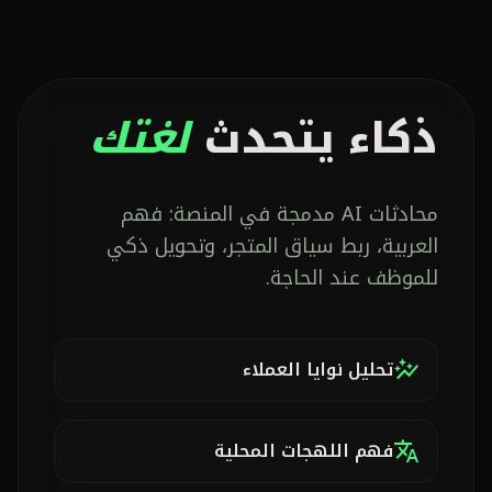
ذكاء يتحدث
لغتك
محادثات AI مدمجة في المنصة: فهم
العربية، ربط سياق المتجر، وتحويل ذكي
للموظف عند الحاجة.
تحليل نوايا العملاء
auto_graph
فهم اللهجات المحلية
translate