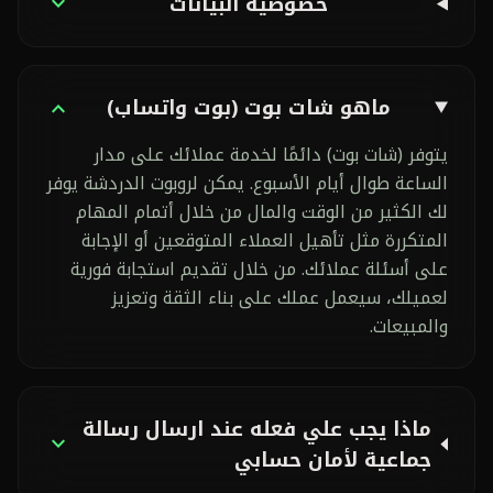
خصوصية البيانات
expand_more
إدارة مجموعات الواتساب
check_circle
مدير الملفات
check_circle
تسخين الأرقام
cancel
ماهو شات بوت (بوت واتساب)
expand_more
لوحة سوشيال ميديا
share
غير متوفرة
يتوفر (شات بوت) دائمًا لخدمة عملائك على مدار
الساعة طوال أيام الأسبوع. يمكن لروبوت الدردشة يوفر
خدمات السوشيال ميديا
campaign
0/11
لك الكثير من الوقت والمال من خلال أتمام المهام
المتكررة مثل تأهيل العملاء المتوقعين أو الإجابة
على أسئلة عملائك. من خلال تقديم استجابة فورية
منشور جديد (Composer)
cancel
لعميلك، سيعمل عملك على بناء الثقة وتعزيز
منشورات جماعية
cancel
والمبيعات.
التقويم والجدولة
cancel
ربط حسابات السوشيال
cancel
مدير الملفات (لوحة السوشيال)
cancel
ماذا يجب علي فعله عند ارسال رسالة
expand_more
جماعية لأمان حسابي
التكاملات والإضافات
extension
2/3