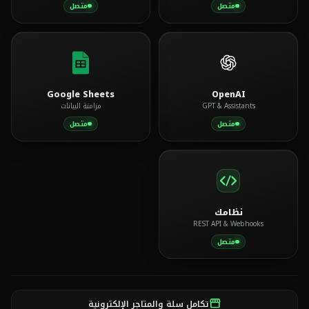
متصل
متصل
Google Sheets
OpenAI
GPT & Assistants
مزامنة البيانات
متصل
متصل
نظامك
REST API & Webhooks
متصل
تكامل سلة والمتاجر الإلكترونية
storefront