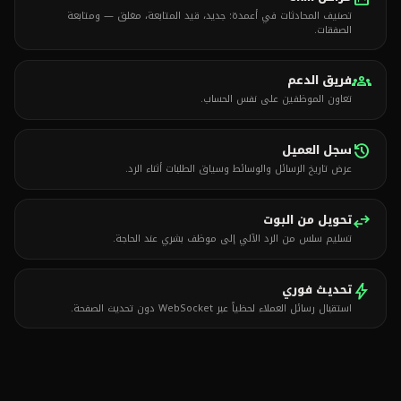
تصنيف المحادثات في أعمدة: جديد، قيد المتابعة، مغلق — ومتابعة
الصفقات.
groups
فريق الدعم
تعاون الموظفين على نفس الحساب.
history
سجل العميل
عرض تاريخ الرسائل والوسائط وسياق الطلبات أثناء الرد.
swap_horiz
تحويل من البوت
تسليم سلس من الرد الآلي إلى موظف بشري عند الحاجة.
bolt
تحديث فوري
استقبال رسائل العملاء لحظياً عبر WebSocket دون تحديث الصفحة.