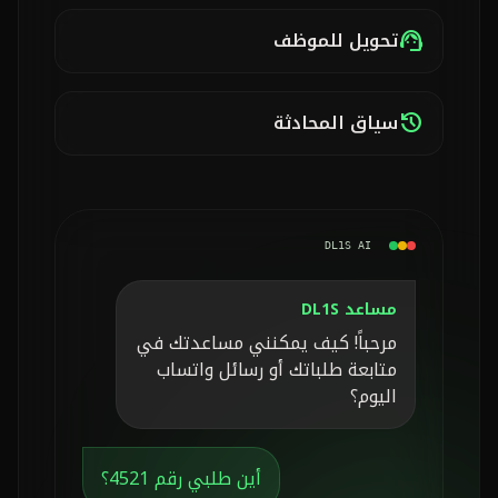
تحويل للموظف
support_agent
سياق المحادثة
history
DL1S AI
مساعد DL1S
مرحباً! كيف يمكنني مساعدتك في
متابعة طلباتك أو رسائل واتساب
اليوم؟
أين طلبي رقم 4521؟