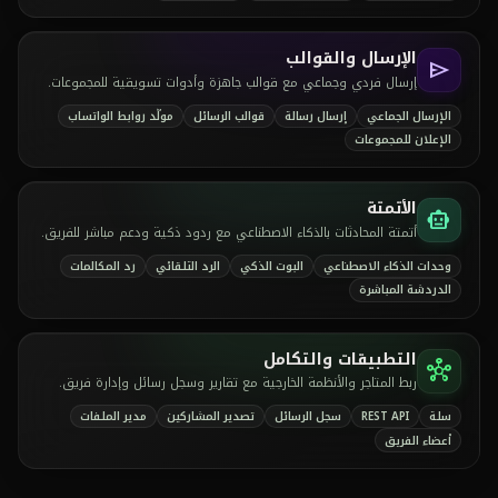
الإرسال والقوالب
send
إرسال فردي وجماعي مع قوالب جاهزة وأدوات تسويقية للمجموعات.
الإرسال الجماعي
إرسال رسالة
قوالب الرسائل
مولّد روابط الواتساب
الإعلان للمجموعات
الأتمتة
smart_toy
أتمتة المحادثات بالذكاء الاصطناعي مع ردود ذكية ودعم مباشر للفريق.
وحدات الذكاء الاصطناعي
البوت الذكي
الرد التلقائي
رد المكالمات
الدردشة المباشرة
التطبيقات والتكامل
hub
ربط المتاجر والأنظمة الخارجية مع تقارير وسجل رسائل وإدارة فريق.
سلة
REST API
سجل الرسائل
تصدير المشاركين
مدير الملفات
أعضاء الفريق