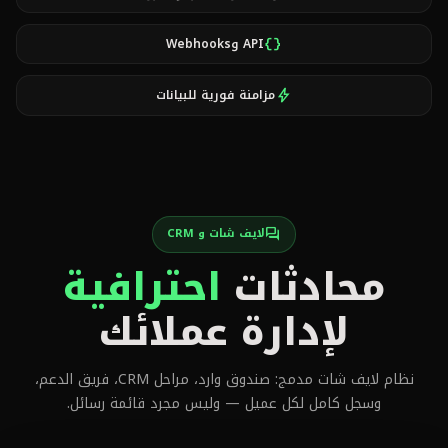
API وWebhooks
data_object
مزامنة فورية للبيانات
bolt
لايف شات و CRM
forum
محادثات
احترافية
لإدارة عملائك
نظام لايف شات مدمج: صندوق وارد، مراحل CRM، فريق الدعم،
وسجل كامل لكل عميل — وليس مجرد قائمة رسائل.