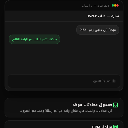
لايف شات — واتساب
سارة — طلب #4521
مرحباً، أين طلبي رقم 4521؟
يمكنك تتبع الطلب عبر الرابط التالي
attach_file
اكتب رداً للعميل...
inbox
صندوق محادثات موحّد
كل محادثات واتساب في مكان واحد مع آخر رسالة وعدد غير المقروء.
view_kanban
مراحل CRM