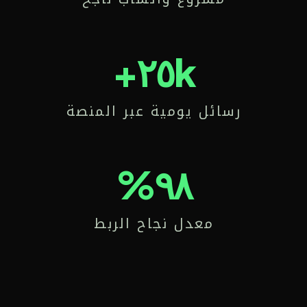
٢٥k+
رسائل يومية عبر المنصة
٩٨%
معدل نجاح الربط